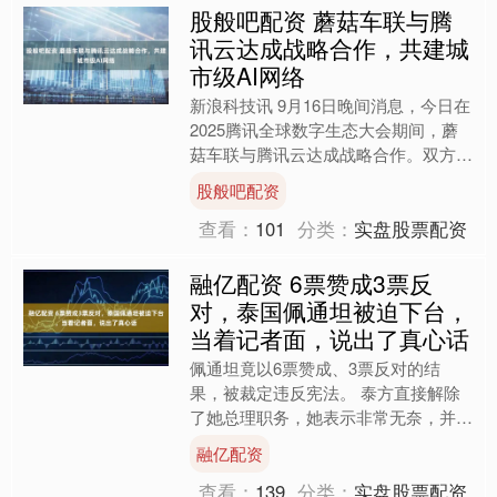
股般吧配资 蘑菇车联与腾
讯云达成战略合作，共建城
市级AI网络
新浪科技讯 9月16日晚间消息，今日在
2025腾讯全球数字生态大会期间，蘑
菇车联与腾讯云达成战略合作。双方将
通过云服务、算力等方面的技术合作，
股般吧配资
共同打造面向未来的....
查看：
101
分类：
实盘股票配资
融亿配资 6票赞成3票反
对，泰国佩通坦被迫下台，
当着记者面，说出了真心话
佩通坦竟以6票赞成、3票反对的结
果，被裁定违反宪法。 泰方直接解除
了她总理职务，她表示非常无奈，并且
被迫下台。 在宣布结果后，佩通坦在
融亿配资
记者会上，说出了自己的真心....
查看：
139
分类：
实盘股票配资