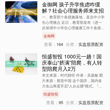
金御网 孩子升学焦虑咋缓
解？社会心理服务师来支招
一、教育部十条措施落地，直击中小学
生心理痛点 近日，教育部发布《进一
步加强中小学生心理健康工作十条措
施》，聚焦学生心理问题的阶段性特
金御网
点。其中，“缓解考试升学焦虑....
查看：
164
分类：
实盘股票配资
恒盛智投 1000元一趟！国
庆泰山“挤满”陪爬，有人转
型陪爬月入2万
本文来源：时代财经 作者：吴嘉敏 图
片来源：视觉中国 这个国庆，国内各
大名山再度开启"人从众叕"模式。 "五
岳之首"泰山在长假刚启便迎来"人潮拥
恒盛智投
堵"。10 月 ....
查看：
95
分类：
实盘股票配资