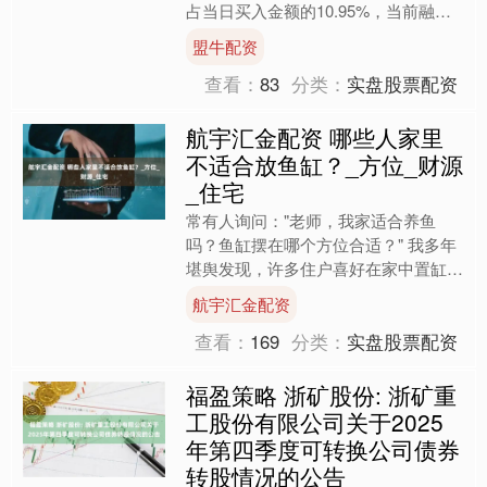
占当日买入金额的10.95%，当前融资
余额3957.90万元，占流通市值的4.5....
盟牛配资
查看：
83
分类：
实盘股票配资
航宇汇金配资 哪些人家里
不适合放鱼缸？_方位_财源
_住宅
常有人询问："老师，我家适合养鱼
吗？鱼缸摆在哪个方位合适？" 我多年
堪舆发现，许多住户喜好在家中置缸养
鱼。 然住宅风水需结合具体格局综合
航宇汇金配资
研判，不可一概而论。 今....
查看：
169
分类：
实盘股票配资
福盈策略 浙矿股份: 浙矿重
工股份有限公司关于2025
年第四季度可转换公司债券
转股情况的公告