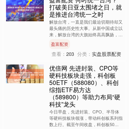
打破美日亚太围堵之日，就
是推进台湾统一之时
解放台湾，一直是我们最迫切期待却又
最头痛的历史性大事。从新中国成立以
来，解放台湾的大旗始终高高飘扬，毛
主席曾明确表示过：我们一定要解放台
盈富配资
湾！自1945年台湾光复....
查看：
203
分类：
实盘股票配资
优倍网 先进封装、CPO等
硬科技板块走强，科创板
50ETF（588080）、科创
综指ETF易方达
（589800）等助力布局“硬
科技”龙头
今日早盘，先进封装、CPO、半导体
等硬科技板块领涨，带动科创板系列指
数上行。截至午间收盘，科创板50指