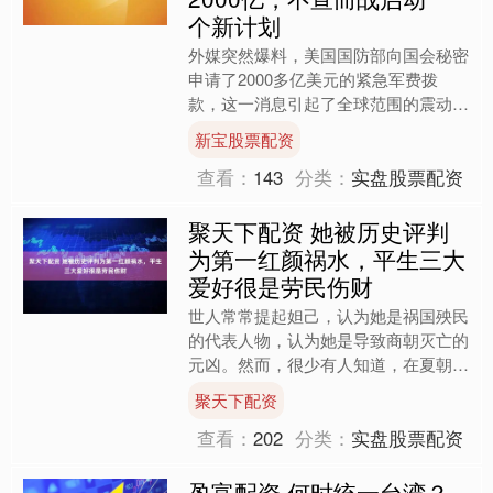
个新计划
外媒突然爆料，美国国防部向国会秘密
申请了2000多亿美元的紧急军费拨
款，这一消息引起了全球范围的震动。
更让人震惊的是，特朗普转头就被实
新宝股票配资
锤，美军在战争头六天内便烧....
查看：
143
分类：
实盘股票配资
聚天下配资 她被历史评判
为第一红颜祸水，平生三大
爱好很是劳民伤财
世人常常提起妲己，认为她是祸国殃民
的代表人物，认为她是导致商朝灭亡的
元凶。然而，很少有人知道，在夏朝时
期，有一位美貌非凡的女子，她才是历
聚天下配资
史上最早的祸水，她的名字....
查看：
202
分类：
实盘股票配资
盈富配资 何时统一台湾？