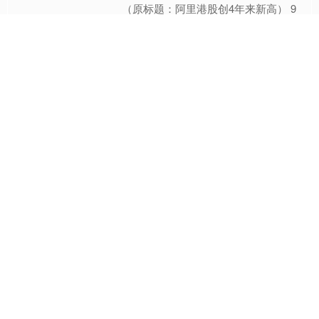
（原标题：阿里港股创4年来新高） 9
月12日，A股三大指数冲高回落，集体
收跌。沪深两市成交额2.52万亿，较上
一个交易日放量837亿元，全市场3370
鼎瑞创盈
只个股下跌....
查看：
116
分类：
实盘股票配资
亿赢配资网 南向资金净买
入额达140亿港元
截至发稿，南向资金净买入额达140亿
港元。 举报 第一财经广告合作，请点
击这里此内容为第一财经原创，著作权
归第一财经所有。未经第一财经书面授
亿赢配资网
权，不得以任何方式加....
查看：
170
分类：
实盘股票配资
至高网配资 现代汽车美国
电池厂，被抓四百“非法移
民”