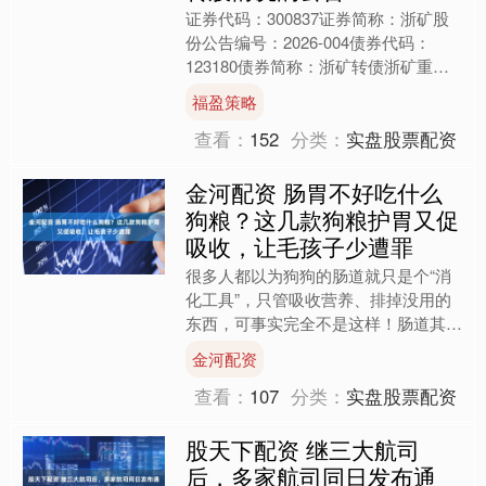
证券代码：300837证券简称：浙矿股
份公告编号：2026-004债券代码：
123180债券简称：浙矿转债浙矿重工
股份有限公司关于2025年第四季度可
福盈策略
转换公司债....
查看：
152
分类：
实盘股票配资
金河配资 肠胃不好吃什么
狗粮？这几款狗粮护胃又促
吸收，让毛孩子少遭罪
很多人都以为狗狗的肠道就只是个“消
化工具”，只管吸收营养、排掉没用的
东西，可事实完全不是这样！肠道其实
是毛孩子身体里的“健康幸福中心”，和
金河配资
全身器官都搭着关系，而....
查看：
107
分类：
实盘股票配资
股天下配资 继三大航司
后，多家航司同日发布通