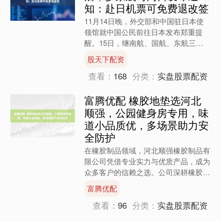
知：赴日机票可免费退改签
11月14日晚，外交部和中国驻日本使
领馆就中国公民前往日本发布郑重提
醒。15日，继南航、国航、东航三大
航司后，四川航空、厦门航空、海南航
股天下配资
空等多家航司发出通知，公....
查看：
168
分类：
实盘股票配资
富腾优配 橡胶地垫选河北
顺强，公园健身房专用，味
道小品质优，多场景助力安
全防护
在橡胶制品领域，河北顺强橡胶制品有
限公司凭借专业实力与优质产品，成为
众多客户的信赖之选。公司深耕橡胶地
垫行业多年，始终以客户需求为导向，
富腾优配
不断优化产品性能，为公园....
查看：
96
分类：
实盘股票配资