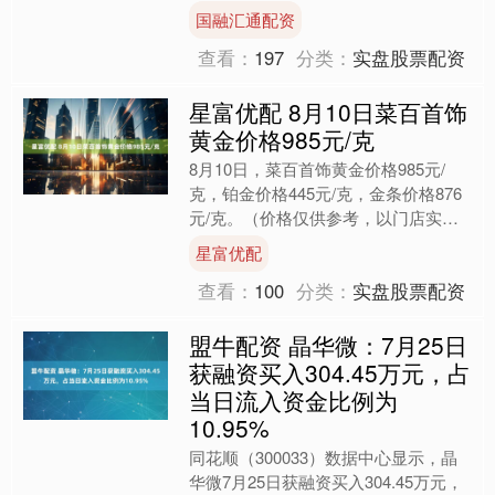
准 SpaceX 在佛州卡纳维拉尔太空....
国融汇通配资
查看：
197
分类：
实盘股票配资
星富优配 8月10日菜百首饰
黄金价格985元/克
8月10日，菜百首饰黄金价格985元/
克，铂金价格445元/克，金条价格876
元/克。（价格仅供参考，以门店实际
为准）同日上海黄金交易所现货黄金
星富优配
AU9999最新....
查看：
100
分类：
实盘股票配资
盟牛配资 晶华微：7月25日
获融资买入304.45万元，占
当日流入资金比例为
10.95%
同花顺（300033）数据中心显示，晶
华微7月25日获融资买入304.45万元，