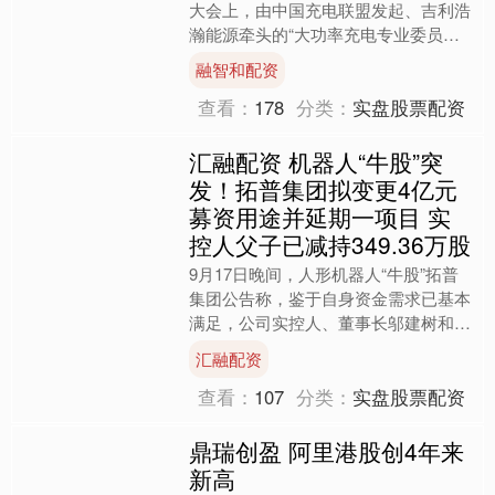
大会上，由中国充电联盟发起、吉利浩
瀚能源牵头的“大功率充电专业委员会
（筹）”（简称“专委会”）正式宣告启
融智和配资
动。专委会首批成....
查看：
178
分类：
实盘股票配资
汇融配资 机器人“牛股”突
发！拓普集团拟变更4亿元
募资用途并延期一项目 实
控人父子已减持349.36万股
9月17日晚间，人形机器人“牛股”拓普
集团公告称，鉴于自身资金需求已基本
满足，公司实控人、董事长邬建树和副
董事长、董事邬好年（邬建树之子）决
汇融配资
定提前终止减持计划。....
查看：
107
分类：
实盘股票配资
鼎瑞创盈 阿里港股创4年来
新高