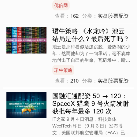
数、科创综指均上涨1.0%，科创成长
优倍网
指数上涨0.9%，科创....
查看：
162
分类：
实盘股票配资
珺牛策略 《水龙吟》池云
结局是什么？最后死了吗？
池云是那种看似活泼跳脱、爱热闹的少
年，然而他却为了一句承诺，毫不犹豫
地付出了自己的生命。瓦砾堆中，断裂
的笛子与香囊成了他存在的最后证明。
珺牛策略
在《水龙吟》这部浩瀚的江....
查看：
210
分类：
实盘股票配资
国融汇通配资 50 → 120：
SpaceX 猎鹰 9 号火箭发射
获批每年最多 120 次
IT之家 9 月 4 日消息，科技媒体
WccfTech 昨日（9 月 3 日）发布博
文，美国联邦航空管理局（FAA）已批