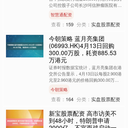
公司控股子公司长沙珂信肿瘤医院有限
公司（以下简称“长沙珂信”）29%股
智慧通配资
权。本....
查看：
159
分类：
实盘股票配资
今朝策略 蓝月亮集团
(06993.HK)4月13日回购
300.00万股，耗资885.53
万港元
证券时报数据宝统计，蓝月亮集团在港
交所公告显示，4月13日以每股2.900港
元至2.960港元的价格回购300.00万
股，回购金额达885.53万港元。该股当
今朝策略
日....
查看：
164
分类：
实盘股票配资
新宝股票配资 高市访美不
到48小时，特朗普申请
2000亿，不宣而战启动一