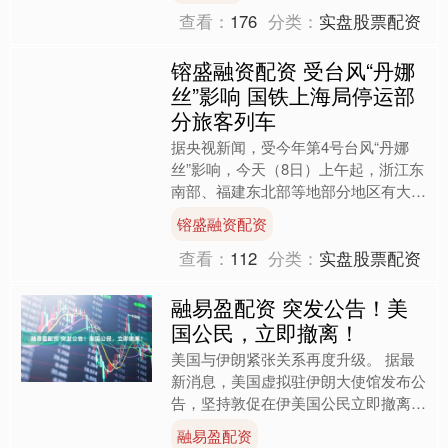
查看：
176
分类：
实盘股票配资
镕盛融资配资 受台风“丹娜
丝”影响 国铁上海局停运部
分旅客列车
据央视新闻，受今年第4号台风“丹娜
丝”影响，今天（8日）上午起，浙江东
南部、福建东北部等地部分地区有大暴
雨。记者从国铁上海局了解到，为确保
镕盛融资配资
铁路运输安全和旅客出行....
查看：
112
分类：
实盘股票配资
融易盈配资 突发公告！美
国公民，立即撤离！
美国与伊朗紧张关系再度升级。 据最
新消息，美国虚拟驻伊朗大使馆发布公
告，坚持敦促在伊美国公民立即撤离。
公告建议美国公民在安全条件下，可通
融易盈配资
过陆路前往阿塞拜疆、亚美....