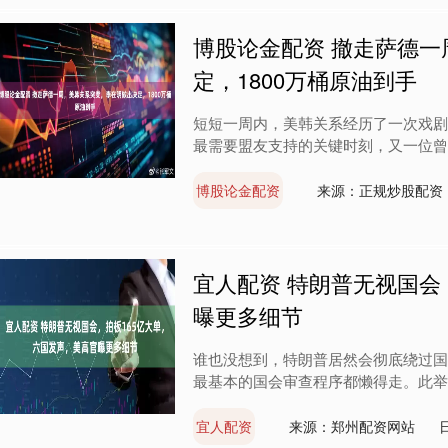
博股论金配资 撤走萨德
定，1800万桶原油到手
短短一周内，美韩关系经历了一次戏剧
最需要盟友支持的关键时刻，又一位曾经
博股论金配资
来源：正规炒股配资
宜人配资 特朗普无视国会
曝更多细节
谁也没想到，特朗普居然会彻底绕过国
最基本的国会审查程序都懒得走。此举无
宜人配资
来源：郑州配资网站