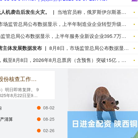
无人机袭击后发生火灾。
当地官员称，俄罗斯伊尔斯基炼油厂遭无人机袭击后发生火灾。
市场监管总局公布数据显示，上半年制造业企业转型升级步伐加快。作为实体经济的根基，制造业稳步发展壮大，相关企业不断向价值链上游攀升。一是装备制造业向高端迈进。上半年，高端装备制造业新设企业2.8万户，同比增长2.5%。其中，智能装备制造业增长6.4%，城市轨道装备制造业增长4.4%。二是高技术制造业增势强劲。截至6月底，高技术制造业企业总量达33.0万户，上半年新设1.5万户。其中，航天器及运载火箭制造业新设企业同比增长185.7%，光纤、光缆制造业增长129.4%，集成电路制造业增长24.2%。三是产能过剩行业企业有序出清。上半年，新能源汽车、光伏、锂电池产业相关企业注销7632户、5089户、155户，同比分别增长4.6%、8.3%、12.3%。
市场监管总局公布数据显示，上半年服务业新设企业395.7万户，与去年同期持平。传统消费承压前行，新消费增长点活力显现，持续为扩内需促消费注入新动能。一是传统商贸企业稳中有增。上半年，批发零售业新设企业173.7万户，同比增长2.9%。二是新型消费业态活力迸发。“银发经济”产业新设相关企业3.1万户，同比增长16.0%；文化旅游产业新设相关企业147.5万户，保持较快增长势头；“名特优新”个体工商户达到18.4万户。三是高技术服务业加速壮大。信息传输和软件技术服务业新设企业32.2万户，同比增长3.3%；检验检测服务业新设企业1.6万户，增长43.9%；科技成果转化服务业新设企业45.9万户，增长6.8%。
经营主体发展数据发布
8月8日，市场监管总局公布数据显示，新产业新赛道企业蓄能成势，服务业新消费与高技术服务业双轮驱动，制造业转型加快，产业发展亮点纷呈。新产业新赛道相关企业持续增动能。上半年，全国新设“8大新兴产业+9大未来产业”相关企业56.1万户，保持稳定增长态势，为推动新质生产力发展注入源头活水。一是新兴产业加速成长。作为构建产业链供应链韧性重要布局的“8大新兴产业”，共新设相关企业40.0万户，持续发挥创新引领作用。二是未来产业加快孕育。作为抢占科技制高点前瞻布局的“9大未来产业”，共新设相关企业20.0万户，展现出巨大的发展潜力和增长动能。三是部分前沿领域呈现爆发式增长。生成式人工智能领域新设企业5.5万户，同比增长28.0%；人形机器人领域新设企业11.6万户，增长9.5%，正加速形成新的经济增长点。
据灯塔专业版，截至8月8日，2026年8月总票房（含预售）突破15亿，《蜘蛛侠：崭新之日》《八仙！》《功夫女足》《年会不能停！2》《痴迷》暂列8月票房榜前五。
银丰配资 停牌前11连涨停！天普股份核查工作已完成 明起复牌
5）明日即将复牌。 9
25年8月22日至9月
构
08-02
破产清算
08-25
02-26