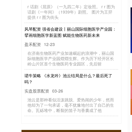
r 话剧《屈原》（一九四二年）定妆照。 r r 图为
话剧《一年间》（1939年）剧照。 图片为王羿
提供 r r 图为街头
风琴配资 强省会建设丨丽山国际细胞医学产业园：
擘画细胞医学新蓝图 赋能生物医药新未来
盈禾配资
12-23
在济南生物医药产业加速崛起的浪潮中，丽山国
际细胞医学产业园熠熠生辉。作为历下经开区长
岭山片区首个生物医药专业园区，先后斩
珺牛策略 《水龙吟》池云结局是什么？最后死了
吗？
实盘股票配资
03-26
池云是那种看似活泼跳脱、爱热闹的少年，然而
他却为了一句承诺，毫不犹豫地付出了自己的生
命。瓦砾堆中，断裂的笛子与香囊成了他