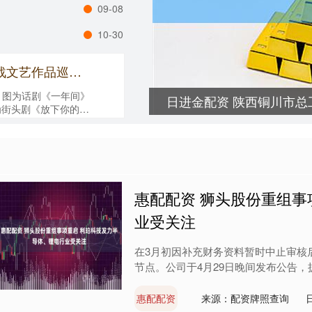
09-08
10-30
迅银网配资 红幕赤声拨时弦（抗战文艺作品巡礼）
r 图为话剧《一年间》
日进金配资 陕西铜川市总
 图为街头剧《放下你的鞭
惠配配资 狮头股份重组事
业受关注
在3月初因补充财务资料暂时中止审核后
节点。公司于4月29日晚间发布公告，披
惠配配资
来源：配资牌照查询