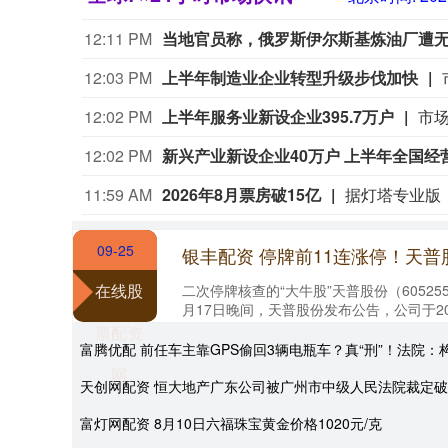
12:11 PM
当地官员称，俄罗斯伊尔斯基炼油厂遭
12:03 PM
上半年制造业企业转型升级步伐加快
12:02 PM
上半年服务业新设企业395.7万户
12:02 PM
新兴产业新设企业40万户 上半年全国
11:59 AM
2026年8月票房破15亿
09-25
在线股
二次停牌核查的“大牛股”天普股份（60525
月17日晚间，天普股份发布公告，公司于20
10日连续11个交易日涨停，其....
票配资
富腾优配 前任车主靠GPS偷回3辆电瓶车？真“刑”！法院：
网
天创网配资 恒大地产广东公司被广州市中级人民法院裁定
富灯网配资 8月10日六福珠宝黄金价格1020元/克