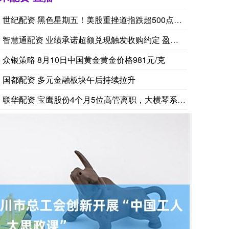
世纪配资 黑色星期五！美股重挫道指跌超500点，黄金大涨近2
智慧通配资 业绩承诺超额兑现触发收购约定 盈康生命2.03亿
众银策略 8月10日中国黄金黄金价格981元/克
国都配资 多元金融板块午后持续拉升
联华配资 宝鹰股份4个月5位高管离职，大横琴系高管空降财务总