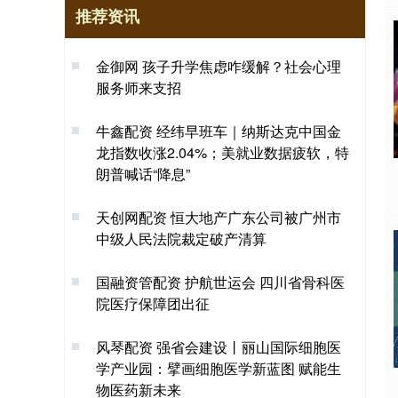
推荐资讯
金御网 孩子升学焦虑咋缓解？社会心理
服务师来支招
牛鑫配资 经纬早班车｜纳斯达克中国金
龙指数收涨2.04%；美就业数据疲软，特
朗普喊话“降息”
天创网配资 恒大地产广东公司被广州市
中级人民法院裁定破产清算
国融资管配资 护航世运会 四川省骨科医
院医疗保障团出征
风琴配资 强省会建设丨丽山国际细胞医
学产业园：擘画细胞医学新蓝图 赋能生
物医药新未来