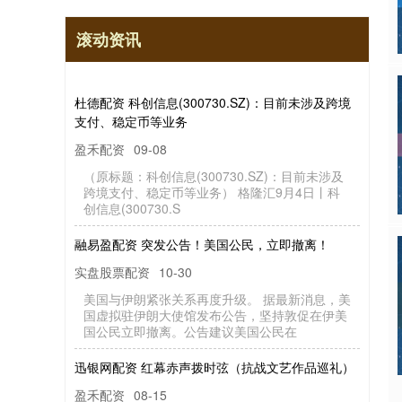
滚动资讯
杜德配资 科创信息(300730.SZ)：目前未涉及跨境
支付、稳定币等业务
盈禾配资
09-08
（原标题：科创信息(300730.SZ)：目前未涉及
跨境支付、稳定币等业务） 格隆汇9月4日丨科
创信息(300730.S
融易盈配资 突发公告！美国公民，立即撤离！
实盘股票配资
10-30
美国与伊朗紧张关系再度升级。 据最新消息，美
国虚拟驻伊朗大使馆发布公告，坚持敦促在伊美
国公民立即撤离。公告建议美国公民在
迅银网配资 红幕赤声拨时弦（抗战文艺作品巡礼）
盈禾配资
08-15