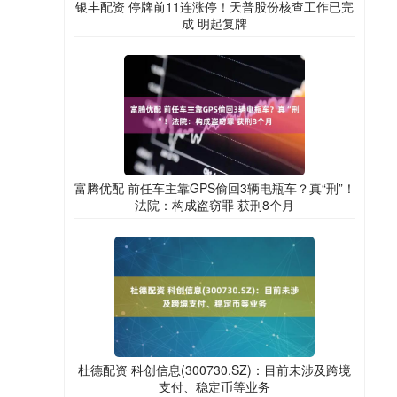
银丰配资 停牌前11连涨停！天普股份核查工作已完
成 明起复牌
富腾优配 前任车主靠GPS偷回3辆电瓶车？真“刑”！
法院：构成盗窃罪 获刑8个月
杜德配资 科创信息(300730.SZ)：目前未涉及跨境
支付、稳定币等业务