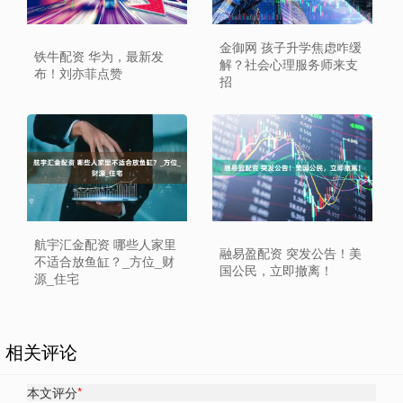
金御网 孩子升学焦虑咋缓
铁牛配资 华为，最新发
解？社会心理服务师来支
布！刘亦菲点赞
招
航宇汇金配资 哪些人家里
融易盈配资 突发公告！美
不适合放鱼缸？_方位_财
国公民，立即撤离！
源_住宅
相关评论
本文评分
*