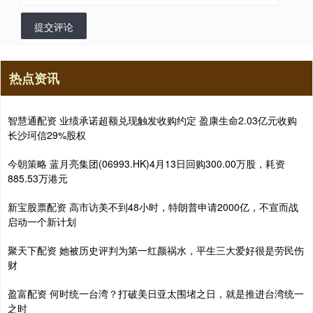
提交评论
热点资讯
智慧通配资 业绩承诺超额兑现触发收购约定 盈康生命2.03亿元收购
长沙珂信29%股权
今朝策略 蓝月亮集团(06993.HK)4月13日回购300.00万股，耗资
885.53万港元
新宝股票配资 高市访美不到48小时，特朗普申请2000亿，不宣而战
启动一个新计划
聚天下配资 她被历史评判为第一红颜祸水，平生三大爱好很是劳民伤
财
盈富配资 何时统一台湾？打破美日亚太围堵之日，就是推进台湾统一
之时