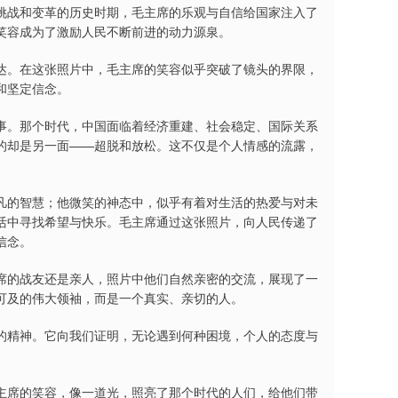
挑战和变革的历史时期，毛主席的乐观与自信给国家注入了
笑容成为了激励人民不断前进的动力源泉。
达。在这张照片中，毛主席的笑容似乎突破了镜头的界限，
和坚定信念。
事。那个时代，中国面临着经济重建、社会稳定、国际关系
的却是另一面——超脱和放松。这不仅是个人情感的流露，
凡的智慧；他微笑的神态中，似乎有着对生活的热爱与对未
活中寻找希望与快乐。毛主席通过这张照片，向人民传递了
信念。
席的战友还是亲人，照片中他们自然亲密的交流，展现了一
可及的伟大领袖，而是一个真实、亲切的人。
的精神。它向我们证明，无论遇到何种困境，个人的态度与
。
主席的笑容，像一道光，照亮了那个时代的人们，给他们带