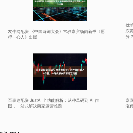
优
东黄
友牛网配资 《中国诗词大会》常驻嘉宾杨雨新书《愿
务
得一心人》出版
百事达配资 JustAI 全功能解析：从种草码到 AI 作
嘉
图，一站式解决商家运营难题
涨