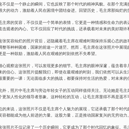
这不仅是一个静止的瞬间，它也反映了那个时代的精神风貌。在那个充满
强大的动力，激励着人民在困境中团结奋进。回望历史，毛主席那灿烂的
毛主席的笑容，不仅仅是一个简单的表情，它更是一种情感和生命力的表
直击观者的内心。它不仅回应了时代的挑战，还承载着对未来的美好期许
这张笑容灿烂的照片背后，还隐藏着毛主席在艰难时期保持乐观心态的故
调整等种种困难，国家的前途一片迷茫。然而，毛主席在这张照片中展现
更是一种鼓励，激励着人民在艰难的时刻依然不失希望。
细心观察这张照片，可以发现更多的细节。毛主席的眼神深邃，蕴含着非
来的信心。这张照片提醒我们，即使在最艰难的时刻，我们依然可以从生
最重要的一课：无论面临多大的挑战，都要保持对生活的热爱，对未来的
此外，照片中毛主席与旁边年轻女子的互动同样值得关注。无论她是毛主
个更加人性化的领导者形象。这种轻松的互动，让毛主席显得不再是遥不
总的来说，这张照片不仅是毛主席个人魅力的展现，它还承载了那个时代
笑容都能成为他人前进的力量。这股力量，正是推动国家复兴的无穷动力
这张照片不仅记录了一个历史瞬间，它更成为了那个时代回忆的象征。毛