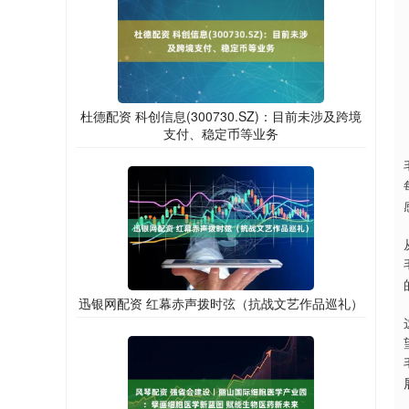
杜德配资 科创信息(300730.SZ)：目前未涉及跨境
支付、稳定币等业务
迅银网配资 红幕赤声拨时弦（抗战文艺作品巡礼）