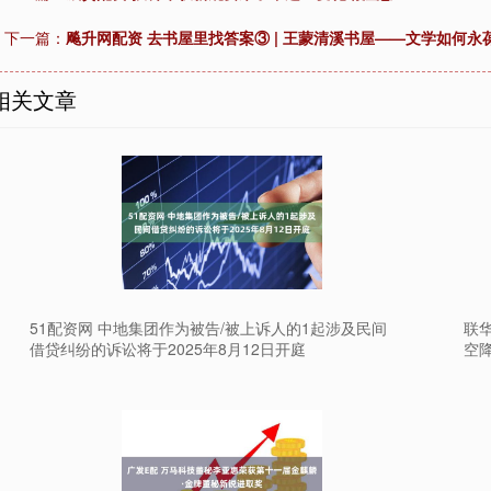
下一篇：
飚升网配资 去书屋里找答案③ | 王蒙清溪书屋——文学如何永
相关文章
51配资网 中地集团作为被告/被上诉人的1起涉及民间
联
借贷纠纷的诉讼将于2025年8月12日开庭
空