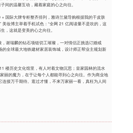
亲子间的温馨互动，藏着家庭的心之向往。
100 + 国际大牌专柜整齐排列，雅诗兰黛导购根据我的干皮肤
美妆博主举着手机试色：“全网 21 亿阅读量不是吹的，这
而生，这就是变美的心之向往。
致，谢瑞麟的钻石项链切工璀璨，一对情侣正挑选订婚戒
广场的全球最大地铁建材家居装饰城，设计师正帮业主规划新
。11 楼历史文化馆里，有人对着文物沉思；皇家园林的流水
万家丽的魔力，在于让每个人都能寻到心之向往。作为商业地
它连接万千期待。逛过才懂，不来万家丽一看，真枉为人间