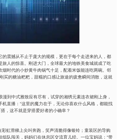
它的震撼从不止于庞大的规模，更在于每个走进来的人，都
是旅人的惊喜。刚进大门，全球最大的地铁美食城就成了吃
炊烟时代的小炒黄牛肉锅气十足，配着米饭能连吃两碗。邻
捧着刚买的糖油粑粑，甜糯的口感让旅途的疲惫瞬间消散，这就
法式浪漫到中式雅致应有尽有，试穿的湘绣元素连衣裙刚上身，
着手机直播：“这里的魔力在于，无论你喜欢什么风格，都能找
百搭，这不就是穿搭爱好者的小确幸？
在彩虹滑梯上尖叫奔跑，笑声清脆得像银铃；童装区的导购
带娃组队闯关，妈妈们在休息区交流育儿经。一位宝妈说：“带