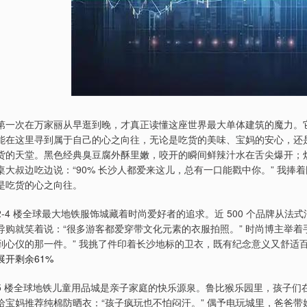
第一次在万家丽从早逛到晚，才真正读懂这座世界最大单体建筑的魔力。
能在这里寻到属于自己的心之向往，无论是吃货的美味、宝妈的安心，还
货的天堂。黑色经典臭豆腐外酥里嫩，咬开的瞬间鲜辣汁水在舌尖爆开；
桌大叔边吃边说：“90% 长沙人都爱来这儿，总有一口能戳中你。” 我
是吃货的心之向往。
2-4 楼全球最大地铁服饰城藏着时尚爱好者的追求。近 500 个品牌从
导购就笑着说：“很多游客都爱穿带文化元素的衣服拍照。” 时尚博主举
到心仪的那一件。” 我挑了件印着长沙地标的卫衣，既有纪念意义又舒适
展开剩余61%
5 楼全球地铁儿童用品城是亲子家庭的快乐源泉。鲁比猴乐园里，孩子们
给宝妈推荐纯棉防晒衣：“孩子疯玩也不怕闷汗。” 偶予电玩城里，爸爸