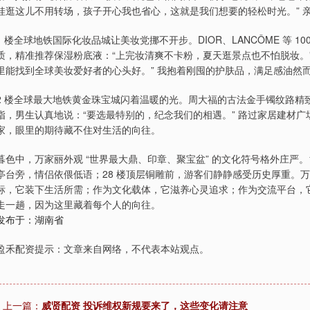
娃逛这儿不用转场，孩子开心我也省心，这就是我们想要的轻松时光。” 
1 楼全球地铁国际化妆品城让美妆党挪不开步。DIOR、LANCÔME 等 
质，精准推荐保湿粉底液：“上完妆清爽不卡粉，夏天逛景点也不怕脱妆。” 
里能找到全球美妆爱好者的心头好。” 我抱着刚囤的护肤品，满足感油然
2 楼全球最大地铁黄金珠宝城闪着温暖的光。周大福的古法金手镯纹路精
指，男生认真地说：“要选最特别的，纪念我们的相遇。” 路过家居建材
家，眼里的期待藏不住对生活的向往。
暮色中，万家丽外观 “世界最大鼎、印章、聚宝盆” 的文化符号格外庄严
亭台旁，情侣依偎低语；28 楼顶层铜雕前，游客们静静感受历史厚重。
标，它装下生活所需；作为文化载体，它滋养心灵追求；作为交流平台，
走一趟，因为这里藏着每个人的向往。
发布于：湖南省
盈禾配资提示：文章来自网络，不代表本站观点。
上一篇：
威贤配资 投诉维权新规要来了，这些变化请注意