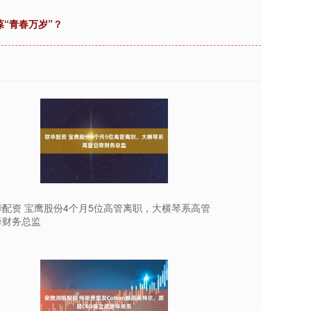
葆“青春万岁”？
华配资 宝鹰股份4个月5位高管离职，大横琴系高管
降财务总监