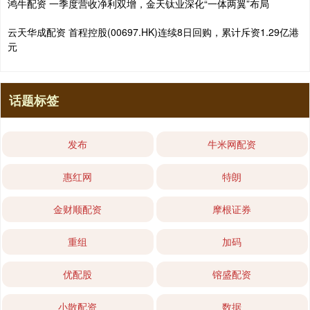
鸿牛配资 一季度营收净利双增，金天钛业深化“一体两翼”布局
云天华成配资 首程控股(00697.HK)连续8日回购，累计斥资1.29亿港
元
话题标签
发布
牛米网配资
惠红网
特朗
金财顺配资
摩根证券
重组
加码
优配股
镕盛配资
小散配资
数据