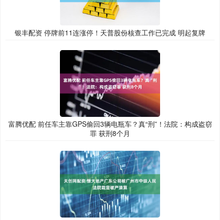
银丰配资 停牌前11连涨停！天普股份核查工作已完成 明起复牌
富腾优配 前任车主靠GPS偷回3辆电瓶车？真“刑”！法院：构成盗窃
罪 获刑8个月