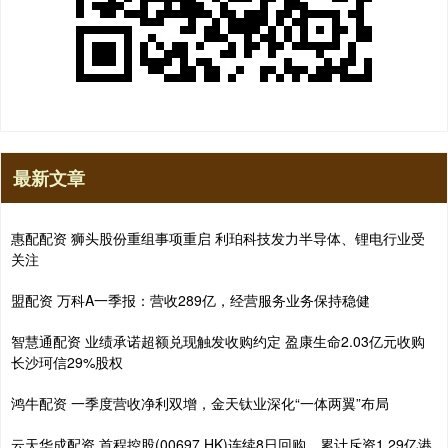
最新文章
惠配配资 狮头股份重组事项重启 利珀科技发力半导体、锂电行业受
关注
盟配资 万科A一季报：营收289亿，经营服务业务保持稳健
智慧通配资 业绩承诺超额兑现触发收购约定 盈康生命2.03亿元收购
长沙珂信29%股权
鸿牛配资 一季度营收净利双增，金天钛业深化“一体两翼”布局
云天华成配资 首程控股(00697.HK)连续8日回购，累计斥资1.29亿港