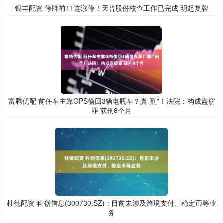
银丰配资 停牌前11连涨停！天普股份核查工作已完成 明起复牌
富腾优配 前任车主靠GPS偷回3辆电瓶车？真“刑”！法院：构成盗窃
罪 获刑8个月
杜德配资 科创信息(300730.SZ)：目前未涉及跨境支付、稳定币等业
务