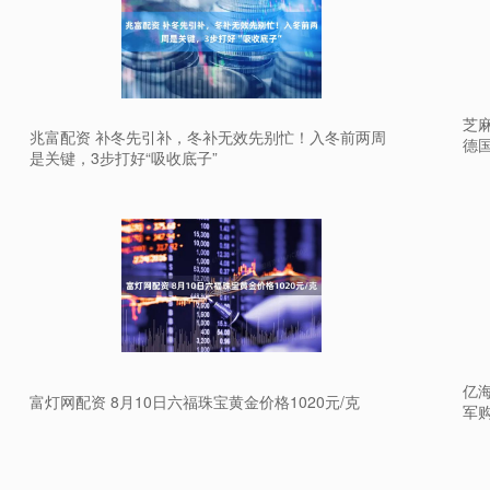
芝麻
兆富配资 补冬先引补，冬补无效先别忙！入冬前两周
德
是关键，3步打好“吸收底子”
亿
富灯网配资 8月10日六福珠宝黄金价格1020元/克
军