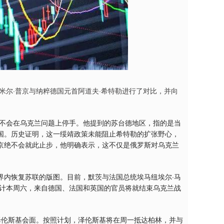
米尔·普京与纳粹德国元首阿道夫·希特勒进行了对比，并向
也不会在乌克兰问题上停手。他提到的苏台德地区，指的是当
国。历史证明，这一绥靖政策未能阻止希特勒的扩张野心，
京绝不会就此止步，他明确表示，这不仅是俄罗斯对乌克兰
界内恢复苏联的版图。目前，默茨与法国总统埃马纽埃尔·马
预计本周六，来自德国、法国和英国的官员将就结束乌克兰战
泽伦斯基会面。按照计划，泽伦斯基将在周一抵达柏林，并与