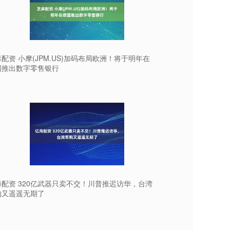
配资 小摩(JPM.US)加码布局欧洲！将于明年在
国推出数字零售银行
海配资 320亿武器只卖不交！川普推迟访华，台湾
购又遥遥无期了