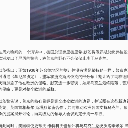
在周六晚间的一个演讲中，德国总理弗里德里希·默茨将俄罗斯总统弗拉基
欧洲发出了严厉的警告，称普京的野心不会仅仅止步于乌克兰。
默茨指出：正如1938年苏台德地区的割让并没有满足希特勒一样，普京
时通过《慕尼黑协定》，盟军将捷克斯洛伐克的部分领土割让给了纳粹德
反而加剧了他在欧洲的侵略。默茨进一步强调，如果乌克兰最终陷落，普
的侵略，更是对整个欧洲的威胁。
默茨警告说，普京的核心目标是完全改变欧洲的边界，并试图在这些新边
克龙、英国首相基尔·斯塔默紧密合作，共同推动欧洲各国支持乌克兰。
争的提案展开讨论，而高级别的领导人会议则定于周一举行。
与此同时，美国特使史蒂夫·维特科夫也预计将与乌克兰总统沃洛季米尔·