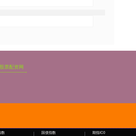
股票配资网
指数
国债指数
期指IC0