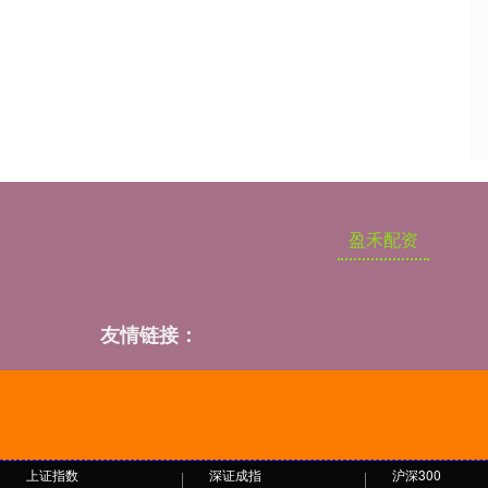
盈禾配资
友情链接：
上证指数
深证成指
沪深300